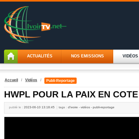
ACTUALITÉS
NOS EMISSIONS
VIDÉOS
Accueil
/
Vidéos
/
Publi-Reportage
HWPL POUR LA PAIX EN COTE 
publiè le :
2023-06-10 13:18:45
tags
:
d'ivoire - vidéos - publi-reportage