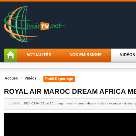
ACTUALITÉS
NOS EMISSIONS
VIDÉOS
Accueil
/
Vidéos
/
Publi-Reportage
ROYAL AIR MAROC DREAM AFRICA 
publiè le :
2024-03-04 09:14:25
tags
:
royal - maroc - dream - africa - morocco - vidéos -