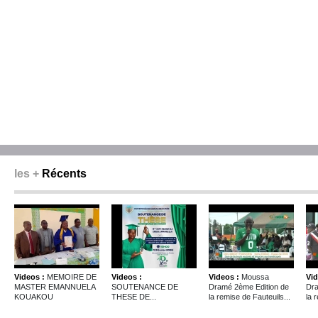
les +
Récents
Videos :
MEMOIRE DE
Videos :
Videos :
Moussa
Vid
MASTER EMANNUELA
SOUTENANCE DE
Dramé 2ème Edition de
Dra
KOUAKOU
THESE DE...
la remise de Fauteuils...
la 