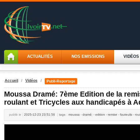
ACTUALITÉS
NOS EMISSIONS
VIDÉOS
Accueil
/
Vidéos
/
Publi-Reportage
Moussa Dramé: 7ème Edition de la remi
roulant et Tricycles aux handicapés à 
publiè le :
2025-12-23 23:51:56
tags
:
moussa - dramé: - edition - remise - fauteuils - roul