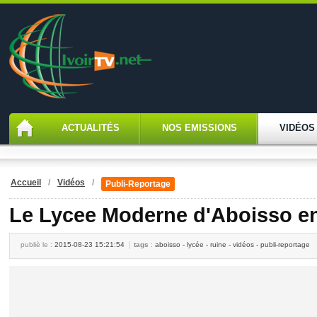
ACTUALITÉS
NOS EMISSIONS
VIDÉOS
Accueil
/
Vidéos
/
Publi-Reportage
Le Lycee Moderne d'Aboisso en
publiè le :
2015-08-23 15:21:54
tags
:
aboisso - lycée - ruine - vidéos - publi-reportage