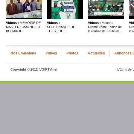
Videos :
MEMOIRE DE
Videos :
Videos :
Moussa
Vid
MASTER EMANNUELA
SOUTENANCE DE
Dramé 2ème Edition de
Dra
KOUAKOU
THESE DE...
la remise de Fauteuils...
la 
Nos Emissions
Vidéos
Photos
Actualités
Annonces 
Copyright © 2012 IVOIRTV.net
| L'Echo de L