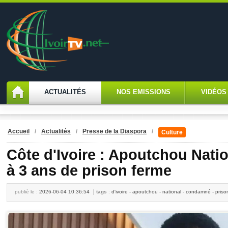
ACTUALITÉS
NOS EMISSIONS
VIDÉOS
Accueil
/
Actualités
/
Presse de la Diaspora
/
Culture
Côte d'Ivoire : Apoutchou Nat
à 3 ans de prison ferme
publiè le :
2026-06-04 10:36:54
tags
:
d'ivoire - apoutchou - national - condamné - prison