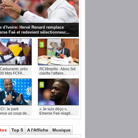
e d'Ivoire: Hervé Renard remplace
rse Faé et redevient sélectionneur...
3
Carburants: près
RCI/Impôts : Abou Sié
00 Mds FCFA...
clarifie l'affaire...
5
I : le parti
« Je suis déçu »,
nce un coup de...
Emerse Faé réagit...
tos
Top 5
A l'Affiche
Musique