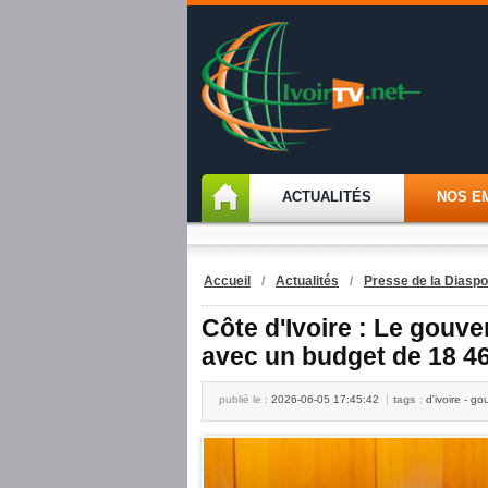
ACTUALITÉS
NOS E
Accueil
/
Actualités
/
Presse de la Diaspo
Côte d'Ivoire : Le gouv
avec un budget de 18 46
publiè le :
2026-06-05 17:45:42
tags
:
d'ivoire - g