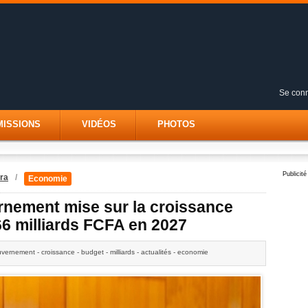
Se conn
MISSIONS
VIDÉOS
PHOTOS
Publicité
ra
/
Economie
ernement mise sur la croissance
6 milliards FCFA en 2027
ouvernement - croissance - budget - milliards - actualités - economie