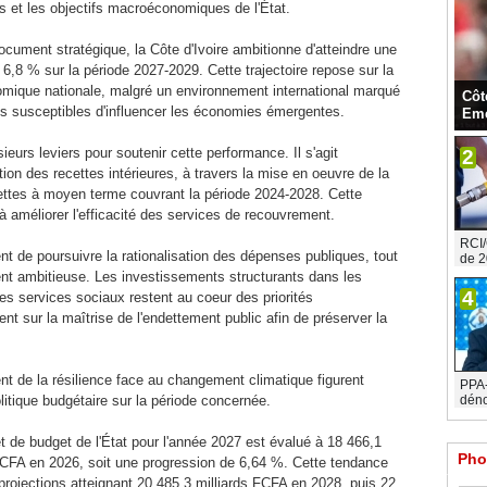
s et les objectifs macroéconomiques de l'État.
cument stratégique, la Côte d'Ivoire ambitionne d'atteindre une
,8 % sur la période 2027-2029. Cette trajectoire repose sur la
omique nationale, malgré un environnement international marqué
Côt
es susceptibles d'influencer les économies émergentes.
Eme
urs leviers pour soutenir cette performance. Il s'agit
2
on des recettes intérieures, à travers la mise en oeuvre de la
cettes à moyen terme couvrant la période 2024-2028. Cette
t à améliorer l'efficacité des services de recouvrement.
RCI/
t de poursuivre la rationalisation des dépenses publiques, tout
de 2
ent ambitieuse. Les investissements structurants dans les
4
t les services sociaux restent au coeur des priorités
t sur la maîtrise de l'endettement public afin de préserver la
ent de la résilience face au changement climatique figurent
PPA-C
itique budgétaire sur la période concernée.
déno
et de budget de l'État pour l'année 2027 est évalué à 18 466,1
Pho
 FCFA en 2026, soit une progression de 6,64 %. Cette tendance
projections atteignant 20 485,3 milliards FCFA en 2028, puis 22