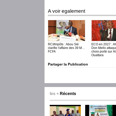
A voir egalement
RCI/Impôts : Abou Sié
ECO en 2027 : A
clarifie l'affaire des 39 Mds
Don Mello attaqu
FCFA
choix porté sur A
Ouattara
Partager la Publication
les +
Récents