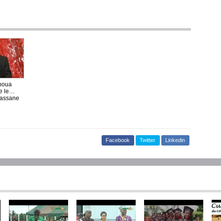
houa
e le
lassane
Facebook
Twitter
Linkedin