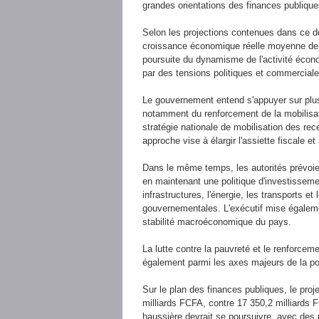
grandes orientations des finances publique
Selon les projections contenues dans ce do
croissance économique réelle moyenne de 6
poursuite du dynamisme de l'activité écon
par des tensions politiques et commercial
Le gouvernement entend s'appuyer sur plusie
notamment du renforcement de la mobilisati
stratégie nationale de mobilisation des re
approche vise à élargir l'assiette fiscale e
Dans le même temps, les autorités prévoien
en maintenant une politique d'investissem
infrastructures, l'énergie, les transports e
gouvernementales. L'exécutif mise égalemen
stabilité macroéconomique du pays.
La lutte contre la pauvreté et le renforcem
également parmi les axes majeurs de la pol
Sur le plan des finances publiques, le proj
milliards FCFA, contre 17 350,2 milliards
haussière devrait se poursuivre, avec des 