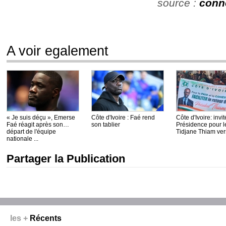
source :
conne
A voir egalement
« Je suis déçu », Emerse
Côte d'Ivoire : Faé rend
Côte d'Ivoire: invit
Faé réagit après son
son tablier
Présidence pour le
départ de l'équipe
Tidjane Thiam vers
nationale ...
Partager la Publication
les +
Récents