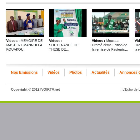
Videos :
MEMOIRE DE
Videos :
Videos :
Moussa
Vid
MASTER EMANNUELA
SOUTENANCE DE
Dramé 2ème Edition de
Dra
KOUAKOU
THESE DE...
la remise de Fauteuils...
la 
Nos Emissions
Vidéos
Photos
Actualités
Annonces 
Copyright © 2012 IVOIRTV.net
| L'Echo de L