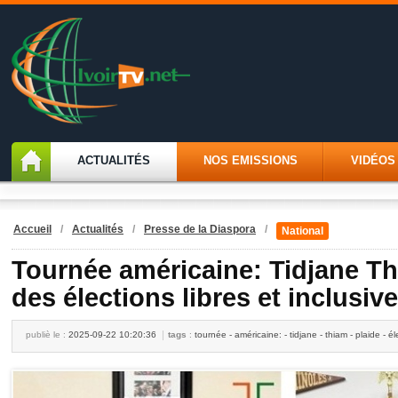
ACTUALITÉS
NOS EMISSIONS
VIDÉOS
Accueil
/
Actualités
/
Presse de la Diaspora
/
National
Tournée américaine: Tidjane Th
des élections libres et inclusiv
publiè le :
2025-09-22 10:20:36
tags
:
tournée - américaine: - tidjane - thiam - plaide - éle