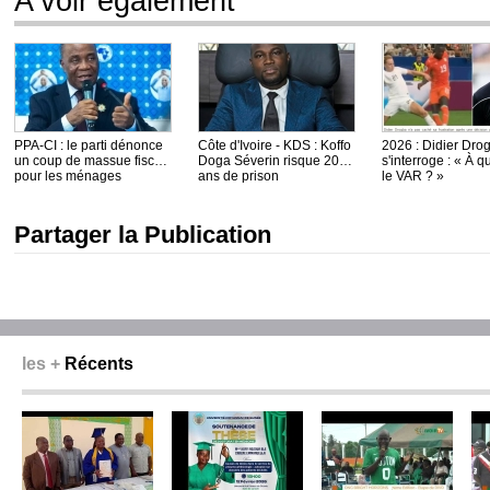
A voir egalement
PPA-CI : le parti dénonce
Côte d'Ivoire - KDS : Koffo
2026 : Didier Dro
un coup de massue fiscal
Doga Séverin risque 20
s'interroge : « À q
pour les ménages
ans de prison
le VAR ? »
Partager la Publication
les +
Récents