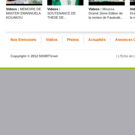
Videos :
MEMOIRE DE
Videos :
Videos :
Moussa
Vid
MASTER EMANNUELA
SOUTENANCE DE
Dramé 2ème Edition de
Dra
KOUAKOU
THESE DE...
la remise de Fauteuils...
la 
Nos Emissions
Vidéos
Photos
Actualités
Annonces 
Copyright © 2012 IVOIRTV.net
| L'Echo de L