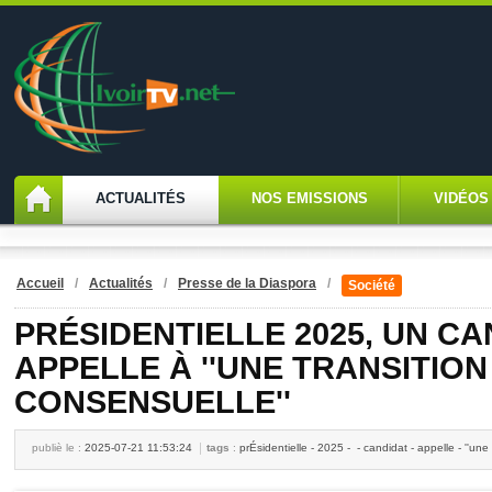
ACTUALITÉS
NOS EMISSIONS
VIDÉOS
Accueil
/
Actualités
/
Presse de la Diaspora
/
Société
PRÉSIDENTIELLE 2025, UN CA
APPELLE À ''UNE TRANSITION
CONSENSUELLE''
publiè le :
2025-07-21 11:53:24
tags
:
prÉsidentielle - 2025 - - candidat - appelle - ''une 