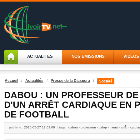
ACTUALITÉS
NOS EMISSIONS
VIDÉOS
Accueil
/
Actualités
/
Presse de la Diaspora
/
Société
DABOU : UN PROFESSEUR DE
D'UN ARRÊT CARDIAQUE EN 
DE FOOTBALL
publiè le :
2026-05-27 12:03:00
tags
:
dabou - professeur - cafop - meurt - arrÊt - cardia