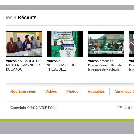
les +
Récents
Videos :
MEMOIRE DE
Videos :
Videos :
Moussa
Vid
MASTER EMANNUELA
SOUTENANCE DE
Dramé 2ème Edition de
Dra
KOUAKOU
THESE DE...
la remise de Fauteuils...
la 
Nos Emissions
Vidéos
Photos
Actualités
Annonces 
Copyright © 2012 IVOIRTV.net
| L'Echo de L