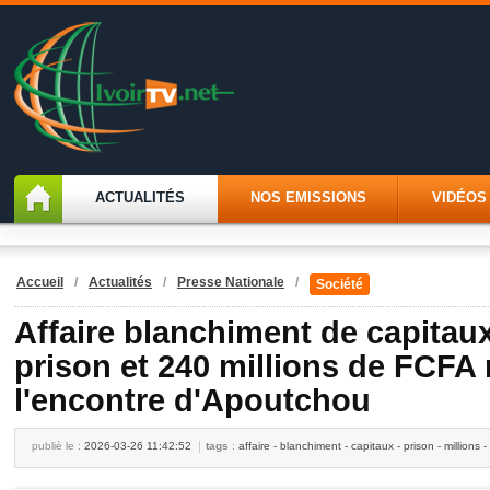
ACTUALITÉS
NOS EMISSIONS
VIDÉOS
Accueil
/
Actualités
/
Presse Nationale
/
Société
Affaire blanchiment de capitaux
prison et 240 millions de FCFA 
l'encontre d'Apoutchou
publiè le :
2026-03-26 11:42:52
tags
:
affaire - blanchiment - capitaux - prison - millions -