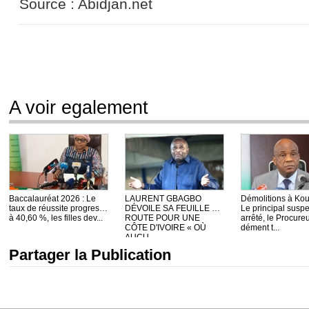
Source : Abidjan.net
A voir egalement
Baccalauréat 2026 : Le
LAURENT GBAGBO
Démolitions à Kou
taux de réussite progresse
DÉVOILE SA FEUILLE DE
Le principal suspe
à 40,60 %, les filles dev...
ROUTE POUR UNE
arrêté, le Procure
CÔTE D'IVOIRE « OÙ
dément t...
AUCU...
Partager la Publication