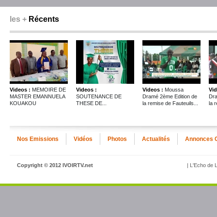
les +
Récents
Videos :
MEMOIRE DE
Videos :
Videos :
Moussa
Vid
MASTER EMANNUELA
SOUTENANCE DE
Dramé 2ème Edition de
Dra
KOUAKOU
THESE DE...
la remise de Fauteuils...
la 
Nos Emissions
Vidéos
Photos
Actualités
Annonces 
Copyright © 2012 IVOIRTV.net
| L'Echo de L