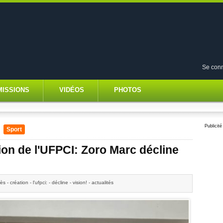
Se conn
MISSIONS
VIDÉOS
PHOTOS
Publicité
/
Sport
tion de l'UFPCI: Zoro Marc décline
ès - création - l'ufpci: - décline - vision! - actualités