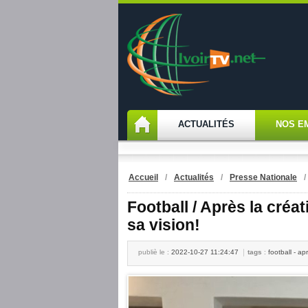
ACTUALITÉS
NOS E
Accueil
/
Actualités
/
Presse Nationale
Football / Après la créa
sa vision!
publiè le :
2022-10-27 11:24:47
tags
:
football - apr