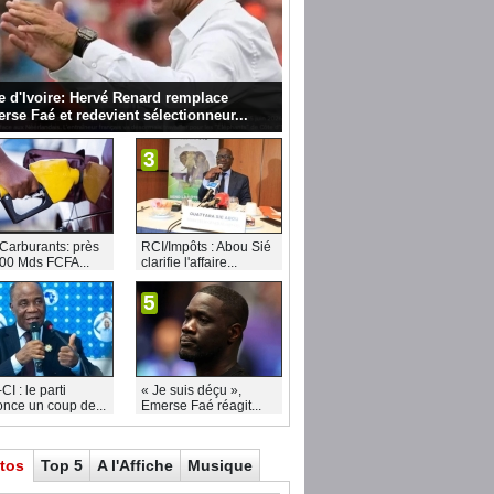
e d'Ivoire: Hervé Renard remplace
rse Faé et redevient sélectionneur...
3
Carburants: près
RCI/Impôts : Abou Sié
00 Mds FCFA...
clarifie l'affaire...
5
I : le parti
« Je suis déçu »,
nce un coup de...
Emerse Faé réagit...
tos
Top 5
A l'Affiche
Musique