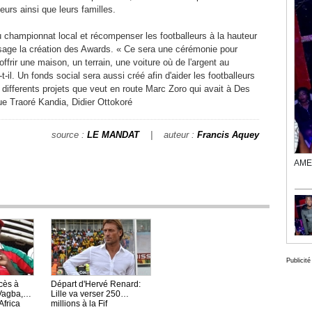
eurs ainsi que leurs familles.
u championnat local et récompenser les footballeurs à la hauteur
visage la création des Awards. « Ce sera une cérémonie pour
ffrir une maison, un terrain, une voiture où de l'argent au
-il. Un fonds social sera aussi créé afin d'aider les footballeurs
s differents projets que veut en route Marc Zoro qui avait à Des
ue Traoré Kandia, Didier Ottokoré
source :
LE MANDAT
| auteur :
Francis Aquey
AME 
Publicité
écès à
Départ d'Hervé Renard:
Vagba,
Lille va verser 250
Africa
millions à la Fif