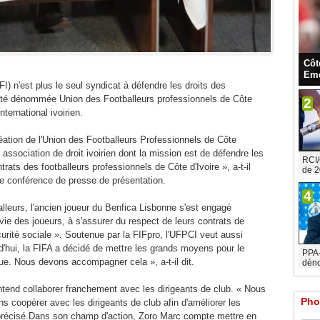
Côt
Eme
FI) n'est plus le seul syndicat à défendre les droits des
entité dénommée Union des Footballeurs professionnels de Côte
2
nternational ivoirien.
éation de l'Union des Footballeurs Professionnels de Côte
ssociation de droit ivoirien dont la mission est de défendre les
RCI/
ntrats des footballeurs professionnels de Côte d'Ivoire », a-t-il
de 2
ne conférence de presse de présentation.
4
alleurs, l'ancien joueur du Benfica Lisbonne s'est engagé
vie des joueurs, à s'assurer du respect de leurs contrats de
écurité sociale ». Soutenue par la FIFpro, l'UFPCI veut aussi
urd'hui, la FIFA a décidé de mettre les grands moyens pour le
PPA-C
ue. Nous devons accompagner cela », a-t-il dit.
déno
tend collaborer franchement avec les dirigeants de club. « Nous
Pho
 coopérer avec les dirigeants de club afin d'améliorer les
il précisé.Dans son champ d'action, Zoro Marc compte mettre en