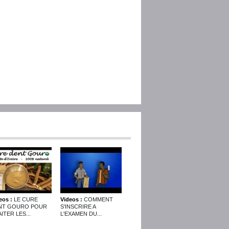
eos :
LE CURE
Videos :
COMMENT
NT GOURO POUR
S'INSCRIRE A
ITER LES...
L'EXAMEN DU...