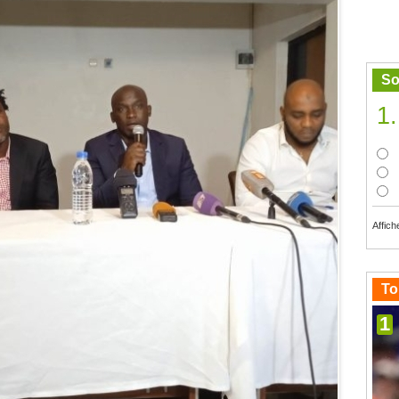
So
1.
Affich
To
1