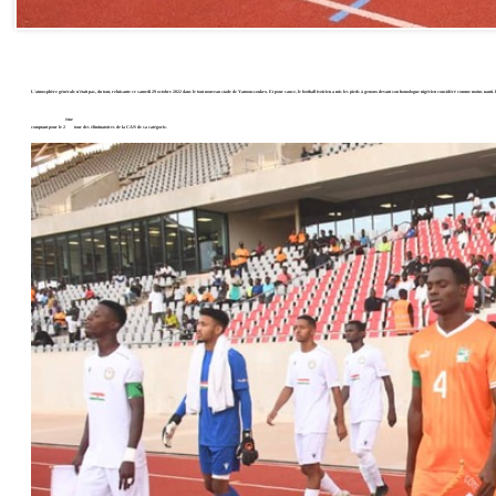
L'atmosphère générale n'était pas, du tout, reluisante ce samedi 29 octobre 2022 dans le tout nouveau stade de Yamoussoukro. Et pour cause, le football ivoirien a mis les pieds à genoux devant son homologue nigérien considéré comme moins nanti. L
ème
comptant pour le 2
tour des éliminatoires de la CAN de sa catégorie.