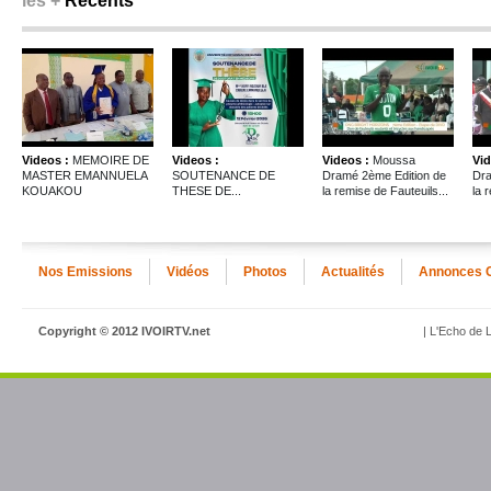
les +
Récents
Videos :
MEMOIRE DE
Videos :
Videos :
Moussa
Vid
MASTER EMANNUELA
SOUTENANCE DE
Dramé 2ème Edition de
Dra
KOUAKOU
THESE DE...
la remise de Fauteuils...
la 
Nos Emissions
Vidéos
Photos
Actualités
Annonces 
Copyright © 2012 IVOIRTV.net
| L'Echo de L