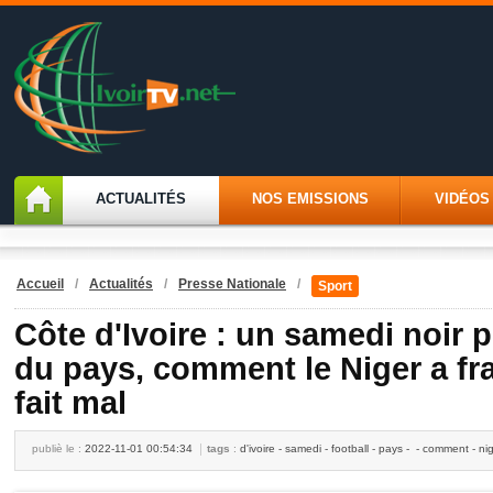
ACTUALITÉS
NOS EMISSIONS
VIDÉOS
Accueil
/
Actualités
/
Presse Nationale
/
Sport
Côte d'Ivoire : un samedi noir p
du pays, comment le Niger a fr
fait mal
publiè le :
2022-11-01 00:54:34
tags
:
d'ivoire - samedi - football - pays - - comment - ni