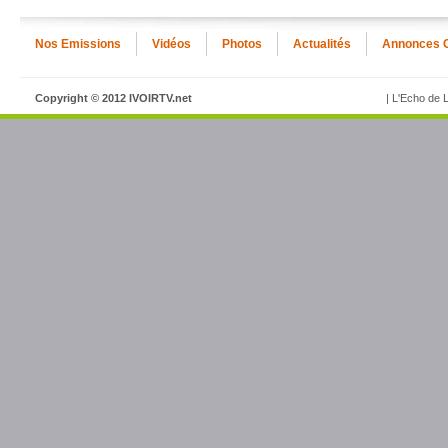
Nos Emissions
Vidéos
Photos
Actualités
Annonces 
Copyright © 2012 IVOIRTV.net
| L'Echo de L