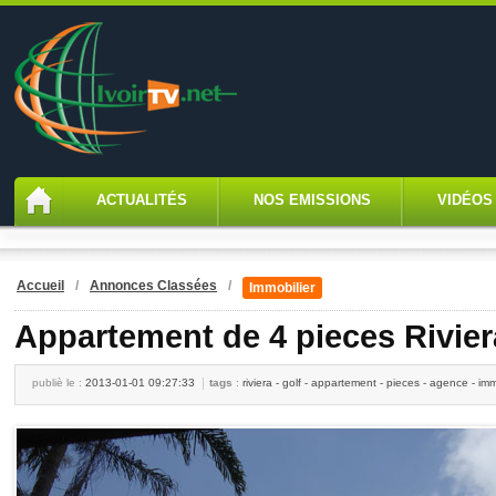
ACTUALITÉS
NOS EMISSIONS
VIDÉOS
Accueil
/
Annonces Classées
/
Immobilier
Appartement de 4 pieces Rivier
publiè le :
2013-01-01 09:27:33
tags
:
riviera - golf - appartement - pieces - agence - i