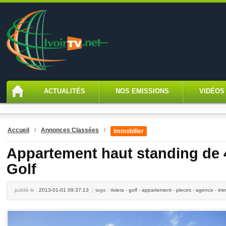
ACTUALITÉS
NOS EMISSIONS
VIDÉOS
Accueil
/
Annonces Classées
/
Immobilier
Appartement haut standing de 4
Golf
publiè le :
2013-01-01 09:37:13
tags
:
riviera - golf - appartement - pieces - agence - im