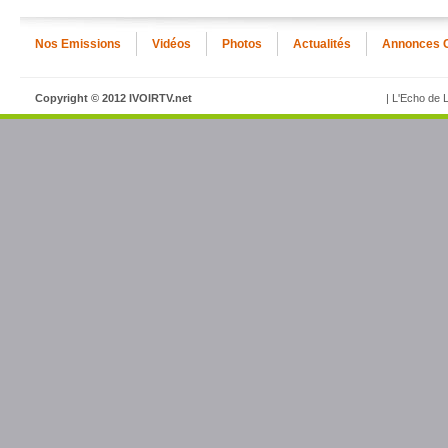
Nos Emissions
Vidéos
Photos
Actualités
Annonces 
Copyright © 2012 IVOIRTV.net
| L'Echo de L