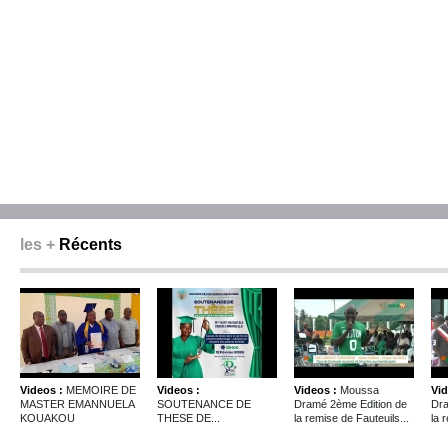
les +
Récents
Videos :
MEMOIRE DE
Videos :
Videos :
Moussa
Vid
MASTER EMANNUELA
SOUTENANCE DE
Dramé 2ème Edition de
Dra
KOUAKOU
THESE DE...
la remise de Fauteuils...
la 