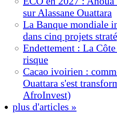
ECO en 2027 : Ahoua D
sur Alassane Ouattara
La Banque mondiale inj
dans cinq projets strat
Endettement : La Côte d
risque
Cacao ivoirien : comme
Ouattara s'est transfo
AfroInvest)
plus d'articles »