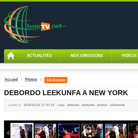
ACTUALITÉS
NOS EMISSIONS
VIDÉOS
Accueil
/
Photos
/
Cérémonie
DEBORDO LEEKUNFA A NEW YORK
publiè le :
2018-01-01 17:37:13
tags
:
debordo - leekunfa - photos - cérémonie