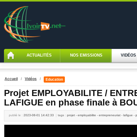
ACTUALITÉS
NOS EMISSIONS
VIDÉOS
Accueil
/
Vidéos
/
Education
Projet EMPLOYABILITE / ENT
LAFIGUE en phase finale à B
publiè le :
2023-08-01 14:42:33
tags
:
projet - employabilite - entrepreneuriat - lafigue -