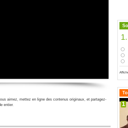
So
1.
Affich
To
ous aimez, mettez en ligne des contenus originaux, et partagez-
1
e entier.