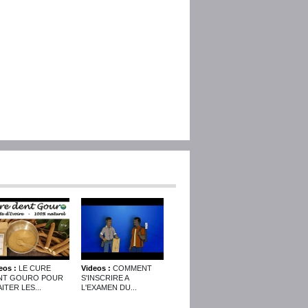
eos :
LE CURE
Videos :
COMMENT
NT GOURO POUR
S'INSCRIRE A
ITER LES...
L'EXAMEN DU...