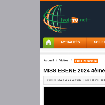
ACTUALITÉS
NOS E
Accueil
/
Vidéos
/
Publi-Reportage
MISS EBENE 2024 4ème
publiè le :
2024-09-21 01:08:53
tags
:
ebene - edit