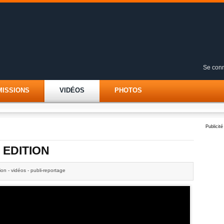
Se conn
MISSIONS
VIDÉOS
PHOTOS
Publicité
 EDITION
ion - vidéos - publi-reportage