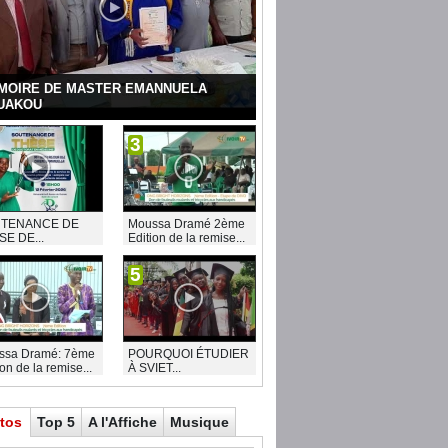
MOIRE DE MASTER EMANNUELA
UAKOU
3
TENANCE DE
Moussa Dramé 2ème
SE DE...
Edition de la remise...
5
ssa Dramé: 7ème
POURQUOI ÉTUDIER
ion de la remise...
À SVIET...
tos
Top 5
A l'Affiche
Musique