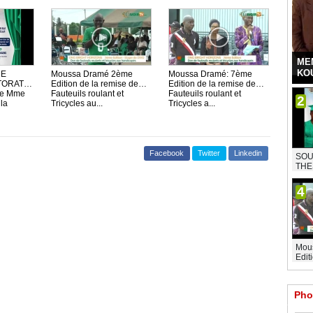
ME
KO
DE
Moussa Dramé 2ème
Moussa Dramé: 7ème
TORAT
Edition de la remise de
Edition de la remise de
e Mme
Fauteuils roulant et
Fauteuils roulant et
2
la
Tricycles au...
Tricycles a...
Facebook
Twitter
Linkedin
SOU
THE
4
Mou
Edit
Pho