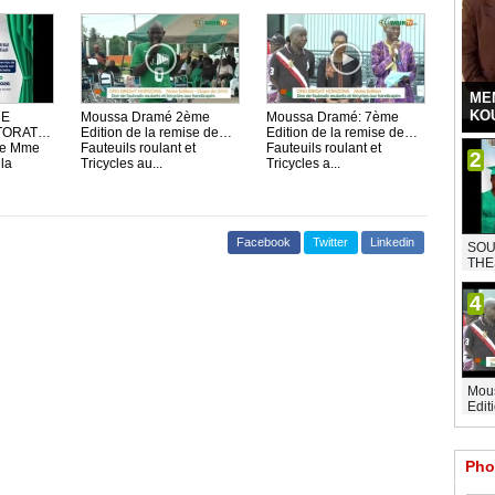
ME
KO
DE
Moussa Dramé 2ème
Moussa Dramé: 7ème
TORAT
Edition de la remise de
Edition de la remise de
e Mme
Fauteuils roulant et
Fauteuils roulant et
2
la
Tricycles au...
Tricycles a...
Facebook
Twitter
Linkedin
SOU
THE
4
Mou
Edit
Pho