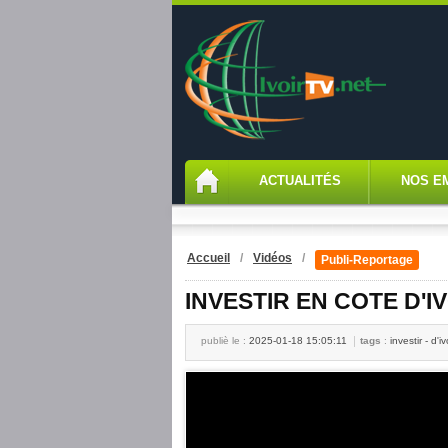
ACTUALITÉS
NOS E
Accueil
/
Vidéos
/
Publi-Reportage
INVESTIR EN COTE D'I
publiè le :
2025-01-18 15:05:11
tags
:
investir - d'i