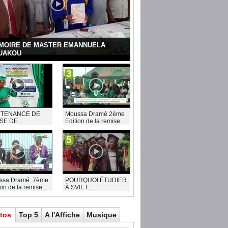
MOIRE DE MASTER EMANNUELA
UAKOU
3
TENANCE DE
Moussa Dramé 2ème
SE DE...
Edition de la remise...
5
ssa Dramé: 7ème
POURQUOI ÉTUDIER
ion de la remise...
À SVIET...
tos
Top 5
A l'Affiche
Musique