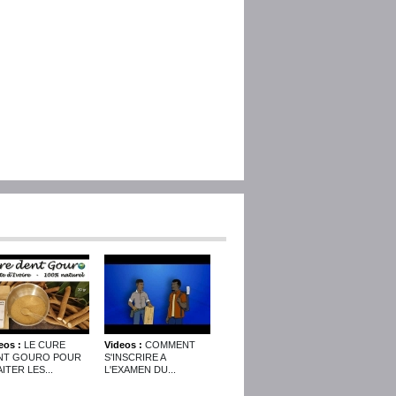
eos :
LE CURE
Videos :
COMMENT
NT GOURO POUR
S'INSCRIRE A
ITER LES...
L'EXAMEN DU...