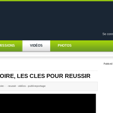
Se conn
MISSIONS
VIDÉOS
PHOTOS
Publicité
VOIRE, LES CLES POUR REUSSIR
voire - - reussir - vidéos - publi-reportage