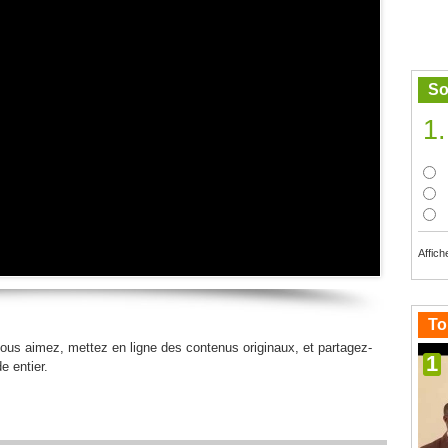
So
1.
Affich
To
ous aimez, mettez en ligne des contenus originaux, et partagez-
1
e entier.