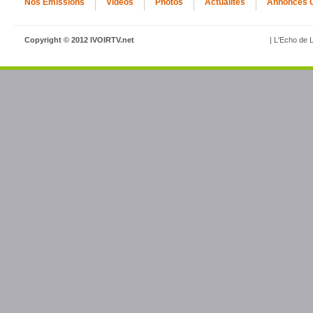
Nos Emissions
Vidéos
Photos
Actualités
Annonces 
Copyright © 2012 IVOIRTV.net
| L'Echo de L