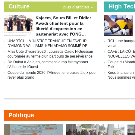
Culture
High Tec
plus d'articles »
Kajeem, Soum Bill et Didier
Awadi chantent pour la
liberté d'expression en
partenariat avec l'ONG
Amnesty
UNARTCI : LA JUSTICE TRANCHE EN FAVEUR
RCI : une banque
D'AIMOND WILLIAMS, KEN ADAMO SOMMÉ DE
vocal
RESTITUER LE PATRIMOINE DE L'UNION
Miss Côte d'Ivoire 2026 : Louisette Cadic N'Guessan
CAFÉ : LA CÔTE
couronnée au terme d'un parcours de persévérance
NOUVELLES VA
POUR RELANC
De Dakar à Abidjan, comment le rap fait rayonner
Coupe du Monde 
l'Afrique de l'Ouest
Faé
Coupe du monde 2026: l'Afrique, une passe à dix pour
Kessié lance un d
rêver plus grand
Nous sommes ven
»
Politique