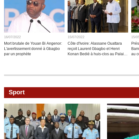
16/07/2022
15/07/2022
15/0
Mort brutale de Youan Bi Angenor:
Côte d'Ivoire: Alassane Ouattara
Prés
L'avertissement donné à Gbagbo
reçoit Laurent Gbagbo et Henri
Bamb
par un prophète
Konan Bedié à huis-clos au Palais
au c
présidentiel
Sport