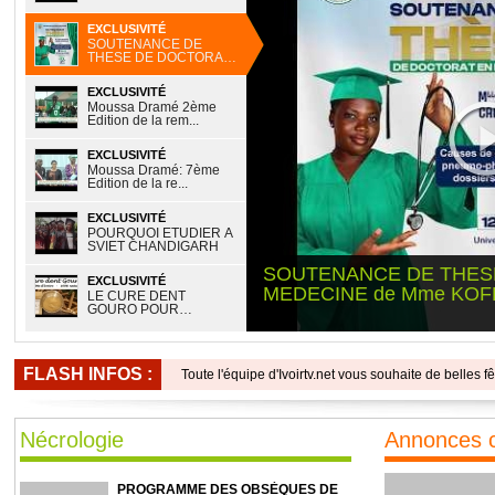
KOUAKOU
EXCLUSIVITÉ
SOUTENANCE DE
THESE DE DOCTORAT
EN ...
EXCLUSIVITÉ
Moussa Dramé 2ème
Edition de la rem...
EXCLUSIVITÉ
Moussa Dramé: 7ème
Edition de la re...
EXCLUSIVITÉ
POURQUOI ÉTUDIER À
SVIET CHANDIGARH
SOUTENANCE DE THES
EXCLUSIVITÉ
MEDECINE de Mme KOFF
LE CURE DENT
GOURO POUR
TRAITER LES...
FLASH INFOS :
Toute l'équipe d'Ivoirtv.net vous souhaite de belles f
Nécrologie
Annonces 
PROGRAMME DES OBSÈQUES DE