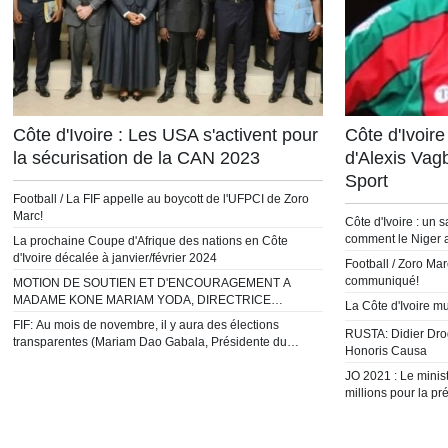
Côte d'Ivoire : Les USA s'activent pour
Côte d'Ivoire
la sécurisation de la CAN 2023
d'Alexis Vagb
Sport
Football / La FIF appelle au boycott de l'UFPCI de Zoro
Marc!
Côte d'Ivoire : un 
comment le Niger a 
La prochaine Coupe d'Afrique des nations en Côte
d'Ivoire décalée à janvier/février 2024
Football / Zoro Mar
communiqué!
MOTION DE SOUTIEN ET D'ENCOURAGEMENT A
MADAME KONE MARIAM YODA, DIRECTRICE
La Côte d'Ivoire mu
GENERALE DE L'ONS
FIF: Au mois de novembre, il y aura des élections
RUSTA: Didier Dro
transparentes (Mariam Dao Gabala, Présidente du
Honoris Causa
CN-FIF)
JO 2021 : Le mini
millions pour la pr