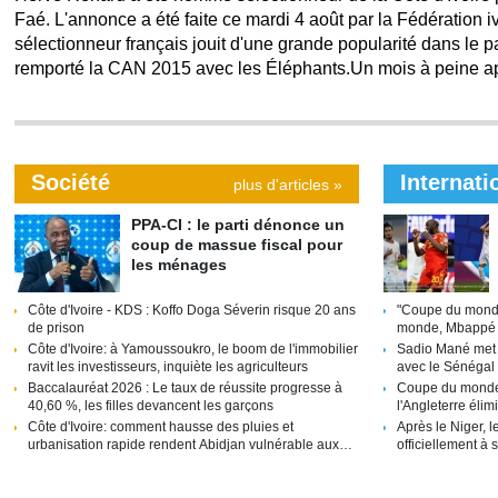
Faé. L'annonce a été faite ce mardi 4 août par la Fédération iv
sélectionneur français jouit d'une grande popularité dans le p
remporté la CAN 2015 avec les Éléphants.Un mois à peine apr
expérience en Tunisie, Hervé Renard va rebondir en Côte d'Iv
du LOSC, dans le Nord de la France, l'équipe nationale du Ma
et même le club de Draguignan, dans le sud de la France, l'en
ans a trouvé un nouveau poste de sélectionneur dans un pays 
Société
Internati
plus d'articles »
ivoirienne a annoncé ce recrutement via un communiqué sur 
footballeur, Hervé Renard s'est rapidement tourné vers une pro
PPA-CI : le parti dénonce un
d'entraîneur. Le Français avait déjà occupé ce poste à la tête 
coup de massue fiscal pour
ivoirienne, entre 2014 et 2015, avec à la clé un sacre à la Co
les ménages
nations en 2015. Lors de la dernière Coupe du monde, qui s'e
Côte d'Ivoire - KDS : Koffo Doga Séverin risque 20 ans
"Coupe du mond
Unis, au Canada et au Mexique, Hervé Renard a brièvement pri
de prison
monde, Mbappé da
tunisienne, à la suite du lourd revers contre la
tableau... Le ré
Côte d'Ivoire: à Yamoussoukro, le boom de l'immobilier
Sadio Mané met u
ravit les investisseurs, inquiète les agriculteurs
avec le Sénégal
Baccalauréat 2026 : Le taux de réussite progresse à
Coupe du monde :
40,60 %, les filles devancent les garçons
l'Angleterre éli
historique
Côte d'Ivoire: comment hausse des pluies et
Après le Niger, 
urbanisation rapide rendent Abidjan vulnérable aux
officiellement à 
inondations
internationale