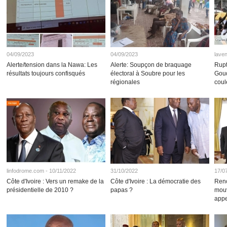
04/09/2023
04/09/2023
laven
Alerte/tension dans la Nawa: Les
Alerte: Soupçon de braquage
Rupt
résultats toujours confisqués
électoral à Soubre pour les
Goud
régionales
coul
linfodrome.com - 10/11/2022
31/10/2022
17/0
Côte d'Ivoire : Vers un remake de la
Côte d'Ivoire : La démocratie des
Renc
présidentielle de 2010 ?
papas ?
mou
appe
opti