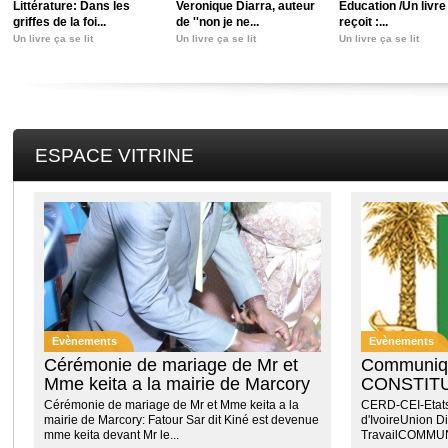
Littérature: Dans les
Veronique Diarra, auteur
Education /Un livre 
griffes de la foi...
de ''non je ne...
reçoit :...
Un livre ça se lit
Un livre ça se lit
Un livre ça se lit
ESPACE VITRINE
Evènements
Evènements
Cérémonie de mariage de Mr et
Communi
Mme keita a la mairie de Marcory
CONSTITU
OCTOBRE
Cérémonie de mariage de Mr et Mme keita a la
CERD-CEI-Etats
DE VOTE 
mairie de Marcory: Fatour Sar dit Kiné est devenue
d'IvoireUnion Di
mme keita devant Mr le...
TravailCOMM