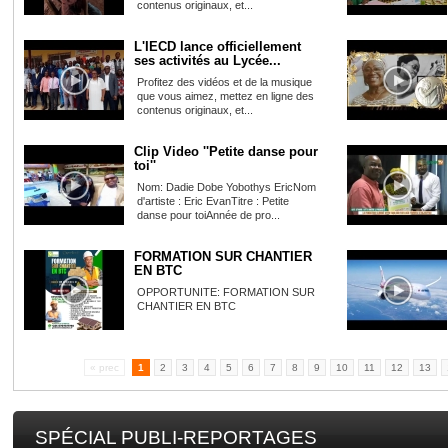
contenus originaux, et...
L'IECD lance officiellement
ses activités au Lycée...
Profitez des vidéos et de la musique
que vous aimez, mettez en ligne des
contenus originaux, et...
Clip Video ''Petite danse pour
toi''
Nom: Dadie Dobe Yobothys EricNom
d'artiste : Eric EvanTitre : Petite
danse pour toiAnnée de pro...
FORMATION SUR CHANTIER
EN BTC
OPPORTUNITE: FORMATION SUR
CHANTIER EN BTC
« prec
1
2
3
4
5
6
7
8
9
10
11
12
13
SPÉCIAL PUBLI-REPORTAGES