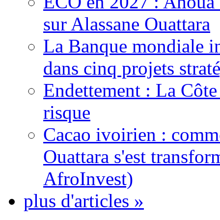
ECO en 2027 : Ahoua D
sur Alassane Ouattara
La Banque mondiale inj
dans cinq projets strat
Endettement : La Côte d
risque
Cacao ivoirien : comme
Ouattara s'est transfo
AfroInvest)
plus d'articles »