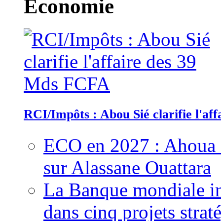
Economie
RCI/Impôts : Abou Sié clarifie l'a
ECO en 2027 : Ahoua D
sur Alassane Ouattara
La Banque mondiale inj
dans cinq projets strat