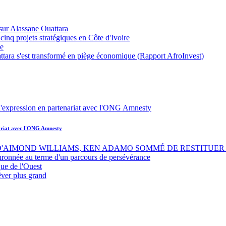
sur Alassane Ouattara
inq projets stratégiques en Côte d'Ivoire
ue
ttara s'est transformé en piège économique (Rapport AfroInvest)
nariat avec l'ONG Amnesty
 D'AIMOND WILLIAMS, KEN ADAMO SOMMÉ DE RESTITUER 
uronnée au terme d'un parcours de persévérance
ue de l'Ouest
êver plus grand