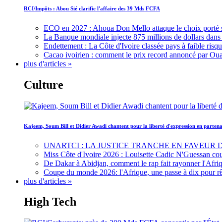
RCI/Impôts : Abou Sié clarifie l'affaire des 39 Mds FCFA
ECO en 2027 : Ahoua Don Mello attaque le choix porté 
La Banque mondiale injecte 875 millions de dollars dans c
Endettement : La Côte d'Ivoire classée pays à faible risq
Cacao ivoirien : comment le prix record annoncé par Oua
plus d'articles »
Culture
Kajeem, Soum Bill et Didier Awadi chantent pour la liberté d'expression en parte
UNARTCI : LA JUSTICE TRANCHE EN FAVEUR
Miss Côte d'Ivoire 2026 : Louisette Cadic N'Guessan co
De Dakar à Abidjan, comment le rap fait rayonner l'Afriq
Coupe du monde 2026: l'Afrique, une passe à dix pour r
plus d'articles »
High Tech