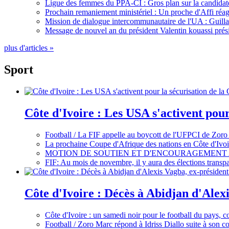
Ligue des femmes du PPA-CI : Gros plan sur la candidate
Prochain remaniement ministériel : Un proche d'Affi réag
Mission de dialogue intercommunautaire de l'UA : Guillaum
Message de nouvel an du président Valentin kouassi prési
plus d'articles »
Sport
Côte d'Ivoire : Les USA s'activent pou
Football / La FIF appelle au boycott de l'UFPCI de Zoro
La prochaine Coupe d'Afrique des nations en Côte d'Ivoir
MOTION DE SOUTIEN ET D'ENCOURAGEMENT 
FIF: Au mois de novembre, il y aura des élections tran
Côte d'Ivoire : Décès à Abidjan d'Alexi
Côte d'Ivoire : un samedi noir pour le football du pays, c
Football / Zoro Marc répond à Idriss Diallo suite à son