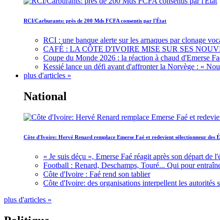
RCI/Carburants: près de 200 Mds FCFA consentis par l'État
RCI : une banque alerte sur les arnaques par clonage voc
CAFÉ : LA CÔTE D'IVOIRE MISE SUR SES N
Coupe du Monde 2026 : la réaction à chaud d'Emerse Fa
Kessié lance un défi avant d'affronter la Norvège : « N
plus d'articles »
National
Côte d'Ivoire: Hervé Renard remplace Emerse Faé et redevient sélectionneur des É
« Je suis déçu », Emerse Faé réagit après son départ de l'
Football : Renard, Deschamps, Touré... Qui pour entraîne
Côte d'Ivoire : Faé rend son tablier
Côte d'Ivoire: des organisations interpellent les autorité
plus d'articles »