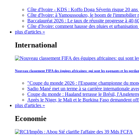
Côte d'Ivoire - KDS : Koffo Doga Séverin risque 20 ans 
Côte d'Ivoire: à Yamoussoukro, le boom de l'immobilier rav
Baccalauréat 2026 : Le taux de réussite progresse à 40,60
Côte d'Ivoire: comment hausse des pluies et urbanisation
plus d'articles »
International
Nouveau classement FIFA des équipes africaines: qui sont les gagnants et les perd
"Coupe du monde 2026 : l'Espagne championne du monde, 
Sadio Mané met un terme à sa carrière internationale ave
Coupe du monde : Haaland terrasse le Brésil, l'Angleterr
Après le Niger, le Mali et le Burkina Faso demandent offic
plus d'articles »
Economie