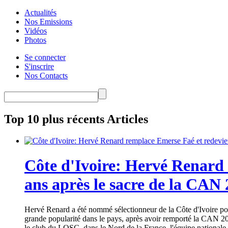
Actualités
Nos Emissions
Vidéos
Photos
Se connecter
S'inscrire
Nos Contacts
Top 10 plus récents Articles
Côte d'Ivoire: Hervé Renard 
ans après le sacre de la CAN
Hervé Renard a été nommé sélectionneur de la Côte d'Ivoire pour
grande popularité dans le pays, après avoir remporté la CAN 20
le club du LOSC, dans le Nord de la France, l'équipe nationale 