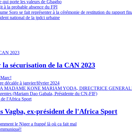
 qui porte les valeurs de Gbagbo
it à la probable absence du FPI
e Soro se fait représenter à la cérémonie de restitution du rapport fin
dent national de la jpdci urbaine
r la sécurisation de la CAN 2023
 Marc!
e décalée à janvier/février 2024
A MADAME KONE MARIAM YODA, DIRECTRICE GENERALE
sparentes (Mariam Dao Gabala, Présidente du CN-FIF)
s Vagba, ex-président de l'Africa Sport
omment le Niger a frappé là où ça fait mal
 communiqué!