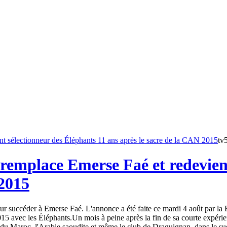
tv
remplace Emerse Faé et redevient
 2015
 succéder à Emerse Faé. L'annonce a été faite ce mardi 4 août par la Fé
15 avec les Éléphants.Un mois à peine après la fin de sa courte expéri
du Maroc, l'Arabie saoudite et même le club de Draguignan, dans le sud