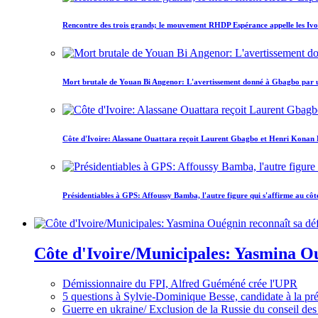
Rencontre des trois grands; le mouvement RHDP Espérance appelle les Ivoir
Mort brutale de Youan Bi Angenor: L'avertissement donné à Gbagbo par 
Côte d'Ivoire: Alassane Ouattara reçoit Laurent Gbagbo et Henri Konan Bed
Présidentiables à GPS: Affoussy Bamba, l'autre figure qui s'affirme au côt
Côte d'Ivoire/Municipales: Yasmina Oué
Démissionnaire du FPI, Alfred Guéméné crée l'UPR
5 questions à Sylvie-Dominique Besse, candidate à la p
Guerre en ukraine/ Exclusion de la Russie du conseil des