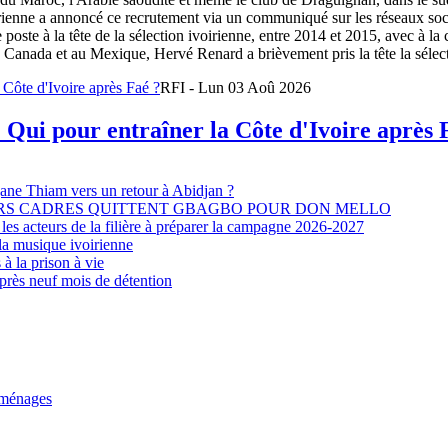
oirienne a annoncé ce recrutement via un communiqué sur les réseaux so
e poste à la tête de la sélection ivoirienne, entre 2014 et 2015, avec à l
Canada et au Mexique, Hervé Renard a brièvement pris la tête la sélectio
RFI - Lun 03 Aoû 2026
 Qui pour entraîner la Côte d'Ivoire après 
djane Thiam vers un retour à Abidjan ?
EURS CADRES QUITTENT GBAGBO POUR DON MELLO
les acteurs de la filière à préparer la campagne 2026-2027
la musique ivoirienne
à la prison à vie
après neuf mois de détention