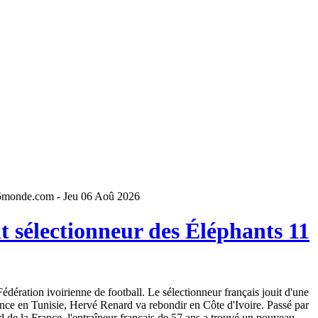
5monde.com - Jeu 06 Aoû 2026
 sélectionneur des Éléphants 11
dération ivoirienne de football. Le sélectionneur français jouit d'une
ence en Tunisie, Hervé Renard va rebondir en Côte d'Ivoire. Passé par
 de la France, l'entraîneur français de 57 ans a trouvé un nouveau