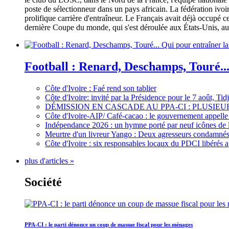
poste de sélectionneur dans un pays africain. La fédération iv
prolifique carrière d'entraîneur. Le Français avait déjà occupé c
dernière Coupe du monde, qui s'est déroulée aux États-Unis, au 
Football : Renard, Deschamps, Touré...
Côte d'Ivoire : Faé rend son tablier
Côte d'Ivoire: invité par la Présidence pour le 7 août, Ti
DÉMISSION EN CASCADE AU PPA-CI : PLUSI
Côte d'Ivoire-AIP/ Café-cacao : le gouvernement appelle 
Indépendance 2026 : un hymne porté par neuf icônes de 
Meurtre d'un livreur Yango : Deux agresseurs condamnés 
Côte d'Ivoire : six responsables locaux du PDCI libérés 
plus d'articles »
Société
PPA-CI : le parti dénonce un coup de massue fiscal pour les ménages