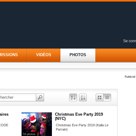
Se conn
MISSIONS
VIDÉOS
PHOTOS
Publicité
à la
visualisation
aires
Christmas Eve Party 2019
(NYC)
détaillée
s CODE
Christmas Eve Party 2019 (Kalla Le
Parrain)
53 photos