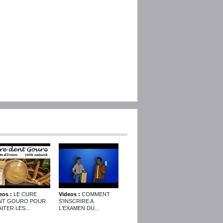
eos :
LE CURE
Videos :
COMMENT
NT GOURO POUR
S'INSCRIRE A
ITER LES...
L'EXAMEN DU...