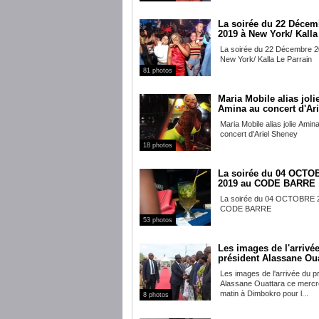
La soirée du 22 Décem
2019 à New York/ Kalla 
La soirée du 22 Décembre 2
New York/ Kalla Le Parrain
81 photos
Maria Mobile alias joli
Amina au concert d'Arie
Maria Mobile alias jolie Amin
concert d'Ariel Sheney
18 photos
La soirée du 04 OCTO
2019 au CODE BARRE
La soirée du 04 OCTOBRE 
CODE BARRE
53 photos
Les images de l'arrivé
président Alassane Oua
Les images de l'arrivée du p
Alassane Ouattara ce mercr
matin à Dimbokro pour l...
8 photos