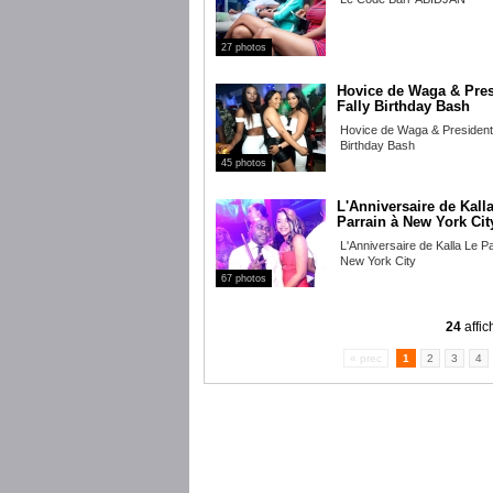
27 photos
Hovice de Waga & Pres
Fally Birthday Bash
Hovice de Waga & President
Birthday Bash
45 photos
L'Anniversaire de Kall
Parrain à New York Cit
L'Anniversaire de Kalla Le Pa
New York City
67 photos
24
affic
« prec
1
2
3
4