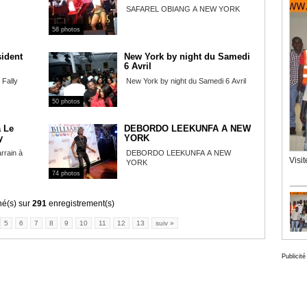
SAFAREL OBIANG A NEW YORK
58 photos
ident
New York by night du Samedi
6 Avril
 Fally
New York by night du Samedi 6 Avril
50 photos
a Le
DEBORDO LEEKUNFA A NEW
y
YORK
rrain à
DEBORDO LEEKUNFA A NEW
Visi
YORK
74 photos
hé(s) sur
291
enregistrement(s)
5
6
7
8
9
10
11
12
13
suiv »
Publicité