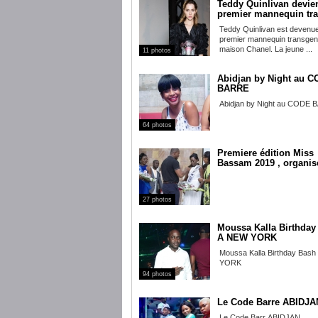
Teddy Quinlivan devien
premier mannequin tra
Teddy Quinlivan est devenue
premier mannequin transgenr
maison Chanel. La jeune ...
11 photos
Abidjan by Night au 
BARRE
Abidjan by Night au CODE
64 photos
Premiere édition Miss
Bassam 2019 , organis
...
27 photos
Moussa Kalla Birthday
A NEW YORK
Moussa Kalla Birthday Bas
YORK
94 photos
Le Code Barre ABIDJA
Le Code Barr ABIDJAN