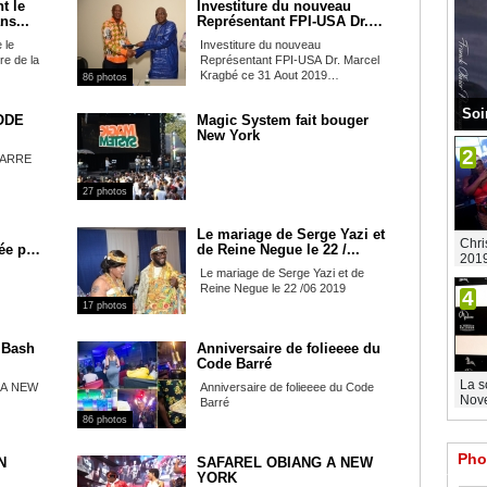
t le
Investiture du nouveau
ns...
Représentant FPI-USA Dr.
Ma...
 le
Investiture du nouveau
e de la
Représentant FPI-USA Dr. Marcel
Kragbé ce 31 Aout 2019
86 photos
Philadelphia...
Soi
CODE
Magic System fait bouger
New York
2
 BARRE
27 photos
Le mariage de Serge Yazi et
Chri
ée par
de Reine Negue le 22 /...
201
Le mariage de Serge Yazi et de
Reine Negue le 22 /06 2019
4
17 photos
 Bash
Anniversaire de folieeee du
Code Barré
La s
h A NEW
Anniversaire de folieeee du Code
Nove
Barré
86 photos
Pho
N
SAFAREL OBIANG A NEW
YORK