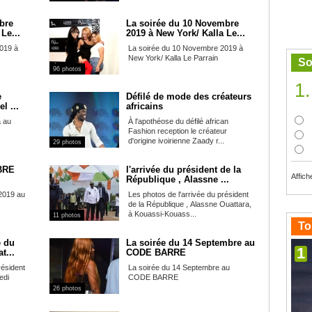
bre
La soirée du 10 Novembre
Le...
2019 à New York/ Kalla Le...
019 à
La soirée du 10 Novembre 2019 à
New York/ Kalla Le Parrain
So
96 photos
1.
e
Défilé de mode des créateurs
l ...
africains
a au
À l'apothéose du défilé african
Fashion reception le créateur
d'origine ivoirienne Zaady r...
29 photos
BRE
l'arrivée du président de la
Affich
République , Alassne ...
2019 au
Les photos de l'arrivée du président
de la République , Alassne Ouattara,
à Kouassi-Kouass...
11 photos
To
e du
La soirée du 14 Septembre au
1
t...
CODE BARRE
résident
La soirée du 14 Septembre au
edi
CODE BARRE
26 photos