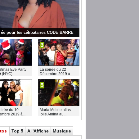
rée pour les célibataires CODE BARRE
3
stmas Eve Party
La soirée du 22
9 (NYC)
Décembre 2019 à...
5
oirée du 10
Maria Mobile alias
mbre 2019 à...
jolie Amina au...
tos
Top 5
A l'Affiche
Musique