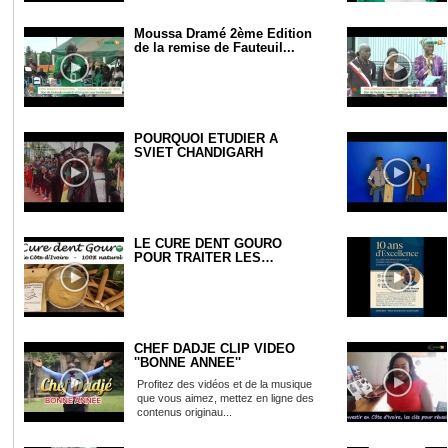
Moussa Dramé 2ème Edition
de la remise de Fauteuil...
POURQUOI ÉTUDIER À
SVIET CHANDIGARH
LE CURE DENT GOURO
POUR TRAITER LES
DYSFONCTIONS E...
CHEF DADJE CLIP VIDEO
''BONNE ANNEE''
Profitez des vidéos et de la musique
que vous aimez, mettez en ligne des
contenus originau...