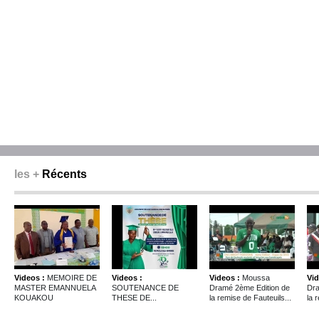
les +
Récents
Videos :
MEMOIRE DE
Videos :
Videos :
Moussa
Vid
MASTER EMANNUELA
SOUTENANCE DE
Dramé 2ème Edition de
Dra
KOUAKOU
THESE DE...
la remise de Fauteuils...
la 