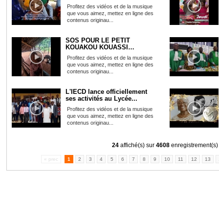
VICT...
Profitez des vidéos et de la musique
que vous aimez, mettez en ligne des
contenus originau...
SOS POUR LE PETIT
KOUAKOU KOUASSI
ATTEINT D'UNE TU...
Profitez des vidéos et de la musique
que vous aimez, mettez en ligne des
contenus originau...
L'IECD lance officiellement
ses activités au Lycée...
Profitez des vidéos et de la musique
que vous aimez, mettez en ligne des
contenus originau...
24
affiché(s) sur
4608
enregistrement(s)
« prec
1
2
3
4
5
6
7
8
9
10
11
12
13