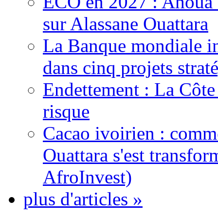
ECO en 2027 : Ahoua D
sur Alassane Ouattara
La Banque mondiale inj
dans cinq projets strat
Endettement : La Côte d
risque
Cacao ivoirien : comme
Ouattara s'est transfo
AfroInvest)
plus d'articles »